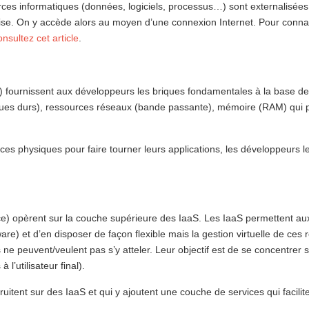
ces informatiques (données, logiciels, processus…) sont externalisées –
rise. On y accède alors au moyen d’une connexion Internet. Pour conna
sultez cet article
.
e) fournissent aux développeurs les briques fondamentales à la base de
ques durs), ressources réseaux (bande passante), mémoire (RAM) qui
ces physiques pour faire tourner leurs applications, les développeurs l
e) opèrent sur la couche supérieure des IaaS. Les IaaS permettent au
are) et d’en disposer de façon flexible mais la gestion virtuelle de ces
e peuvent/veulent pas s’y atteler. Leur objectif est de se concentrer su
 l’utilisateur final).
itent sur des IaaS et qui y ajoutent une couche de services qui facilite