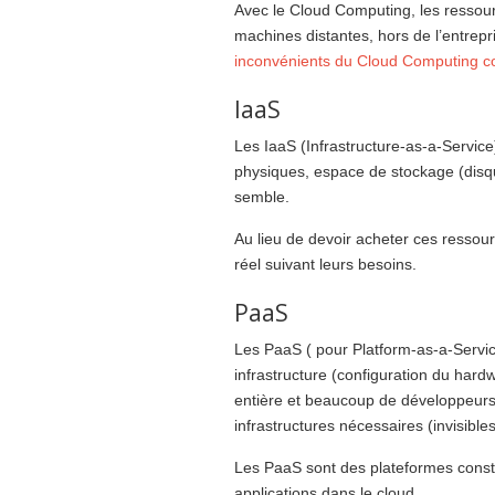
Avec le Cloud Computing, les ressour
machines distantes, hors de l’entrep
inconvénients du Cloud Computing con
IaaS
Les IaaS (Infrastructure-as-a-Servic
physiques, espace de stockage (dis
semble.
Au lieu de devoir acheter ces ressour
réel suivant leurs besoins.
PaaS
Les PaaS ( pour Platform-as-a-Servic
infrastructure (configuration du hardw
entière et beaucoup de développeurs n
infrastructures nécessaires (invisibles à
Les PaaS sont des plateformes constru
applications dans le cloud.