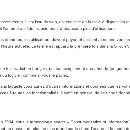
z récent. Il est issu du web, est consiste en la mise à disposition gr
 et l’on peut accéder, rapidement, à beaucoup plus d’utilisateurs.
s étendues, les utilisateurs doivent payer, et utilisent alors une versi
 l’heure actuelle. Le terme est apparu la première fois dans la Silicon V
» une fois traduit en français, est tout simplement une période (en génér
ité du logiciel, comme si vous le payiez.
dans laquelle vous auriez d’autres informations et données que les vôtr
accès à toutes les fonctionnalités. Il suffit en général de saisir ses do
 en 2004, sous la terminologie exacte « Consumerization of Information T
 ont un pouvoir de plus en plus grand sur le choix, l’usage et le mode 